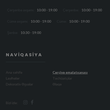
Çərşənbə axşamı:
10:00 - 19:00
Çərşənbə:
10:00 - 19:00
Cümə axşamı:
10:00 - 19:00
Cümə:
10:00 - 19:00
Şənbə:
10:30 - 19:00
NAVIQASIYA
Ana səhifə
Çərçivə emalatxanası
Layihələr
Təchizatçılar
Dekorativ Əşyalar
Əlaqə
Bizi izlə: