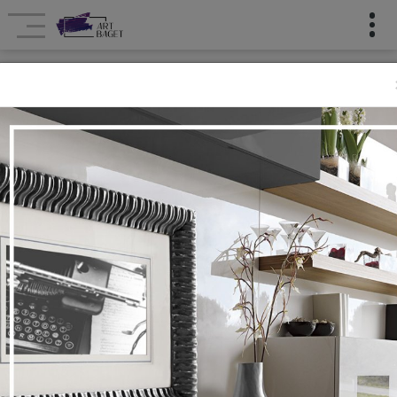
Çərçivə Emalatxanası
Çərçivə emalatxanası
Ana səhifə
ÇƏRÇIVƏLƏR
SLIPLƏR