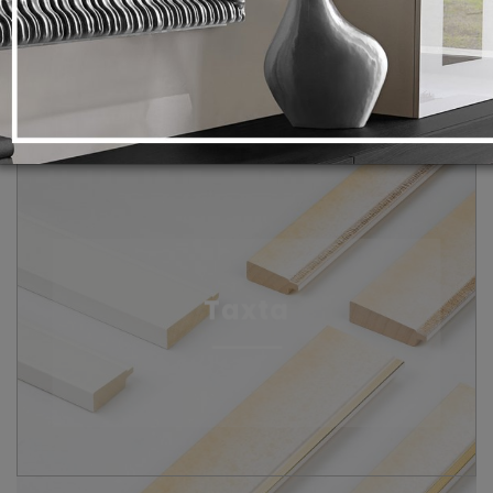
PASPARTULAR
GÜZGÜLƏR VƏ ŞÜŞƏLƏR
ASMA SISTEMI
Taxta