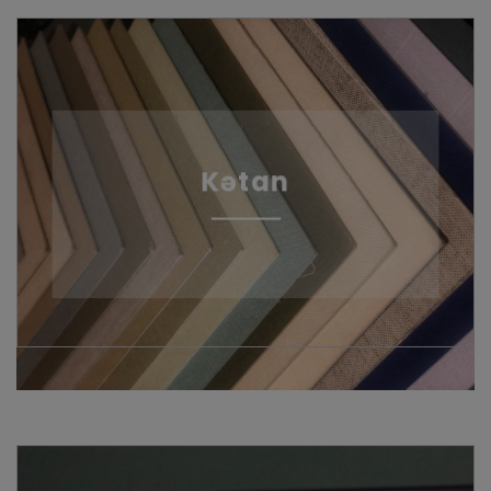
Kətan