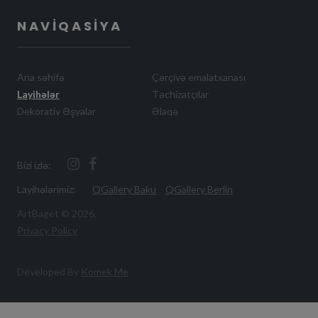
NAVIQASIYA
Ana səhifə
Çərçivə emalatxanası
Layihələr
Təchizatçılar
Dekorativ Əşyalar
Əlaqə
Bizi izlə:
Layihələrimiz:
QGallery Baku
QGallery Berlin
ArtBaget ©
2026
.
Privacy Policy
Developed By
Komek Me