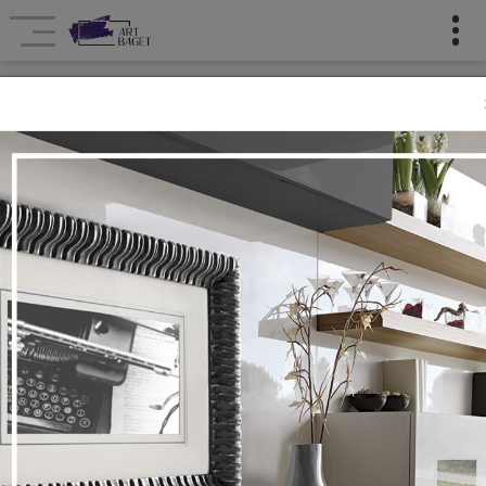
Təchizatçılar
Intermol
Ana səhifə
Təchizatçılar