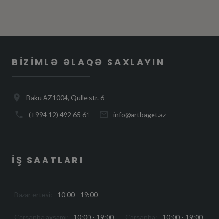
BIZIMLƏ ƏLAQƏ SAXLAYIN
Baku AZ1004, Qulle str. 6
(+994 12) 492 65 61
info@artbaget.az
İŞ SAATLARI
Bazar ertəsi:
10:00 - 19:00
Çərşənbə axşamı:
10:00 - 19:00
Çərşənbə:
10:00 - 19:00