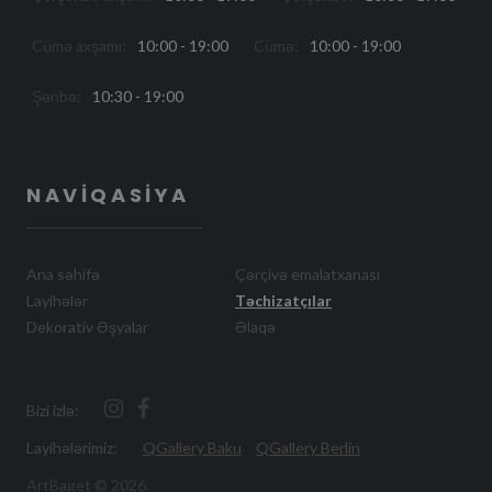
Cümə axşamı:
10:00 - 19:00
Cümə:
10:00 - 19:00
Şənbə:
10:30 - 19:00
NAVIQASIYA
Ana səhifə
Çərçivə emalatxanası
Layihələr
Təchizatçılar
Dekorativ Əşyalar
Əlaqə
Bizi izlə:
Layihələrimiz:
QGallery Baku
QGallery Berlin
ArtBaget ©
2026
.