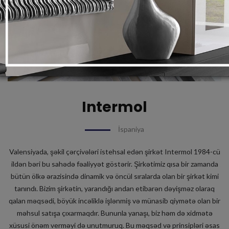
Intermol
İspaniya
Valensiyada, şəkil çərçivələri istehsal edən şirkət Intermol 1984-cü
ildən bəri bu sahədə fəaliyyət göstərir. Şirkətimiz qısa bir zamanda
bütün ölkə ərazisində dinamik və öncül sıralarda olan bir şirkət kimi
tanındı. Bizim şirkətin, yarandığı andan etibarən dəyişməz olaraq
qalan məqsədi, böyük incəliklə işlənmiş və münasib qiymətə olan bir
məhsul satışa çıxarmaqdır. Bununla yanaşı, biz həm də xidmətə
xüsusi önəm verməyi də unutmuruq. Bu məqsəd və prinsipləri əsas