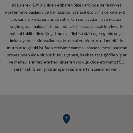
götürərək, 1998-ci ildən etibarən ölkə xaricində də fəaliyyət
göstərməyə başladıq və hal-hazırda, istehsal etdiyimiz çərçivələr bir
çox xarici ölkə bazarlarında satılır. Ən son avadanlıq və düzgün
seçilmiş xammaldan istifadə edərək, biz sizə yüksək keyfiyyətli
məhsul təklif edirik. Çeşid müxtəlifliyi isə sizin üçün geniş seçim
imkanı yaradır. Məhsullarımızı istehsal edərkən, ətraf mühiti də
unutmuruq, çünki istifadə etdiyimiz xammal, əsasən, meşələşdirmə
prosesindən əldə olunur, bunula yanaşı, istehsalatda görülən işlər
və məhsulların təbiətə heç bir zərəri yoxdur. Əldə etdiyimiz FSC
sertifikatı, bizim şirkətin iş prinsiplərinə tam zəmanət verir.