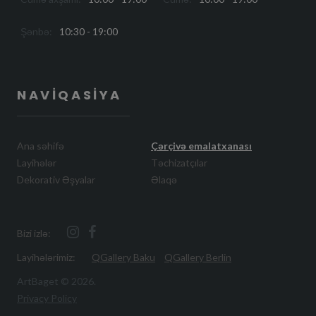
Şənbə:
10:30 - 19:00
NAVIQASIYA
Ana səhifə
Çərçivə emalatxanası
Layihələr
Təchizatçılar
Dekorativ Əşyalar
Əlaqə
Bizi izlə:
Layihələrimiz:
QGallery Baku
QGallery Berlin
ArtBaget ©
2026
.
Privacy Policy