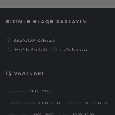
BIZIMLƏ ƏLAQƏ SAXLAYIN
Baku AZ1004, Qulle str. 6
(+994 12) 492 65 61
info@artbaget.az
İŞ SAATLARI
Bazar ertəsi:
10:00 - 19:00
Çərşənbə axşamı:
10:00 - 19:00
Çərşənbə:
10:00 - 19:00
Cümə axşamı:
10:00 - 19:00
Cümə:
10:00 - 19:00