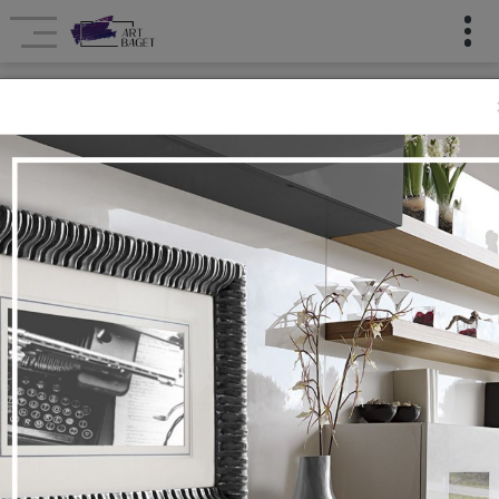
RƏNQLİ
Ana səhifə
Çərçivə emalatxanası
RƏNQLİ