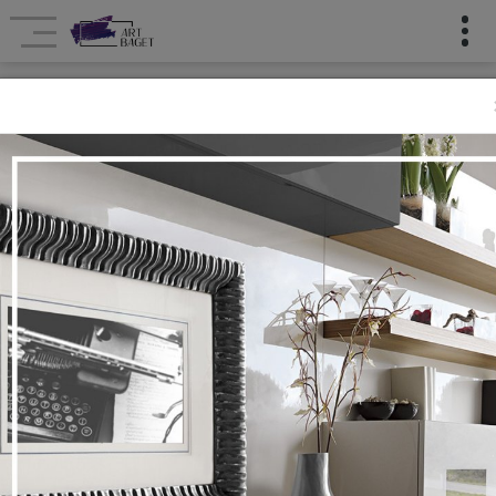
Təchizatçılar
Təchizatçılar
Ana səhifə