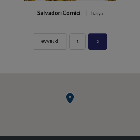
Salvadori Cornici
İtaliya
1
ƏVVƏLKI
2