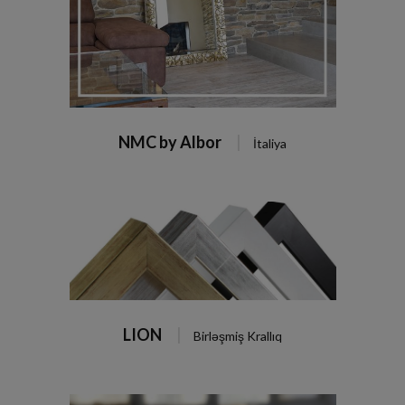
NMC by Albor
İtaliya
LION
Birləşmiş Krallıq