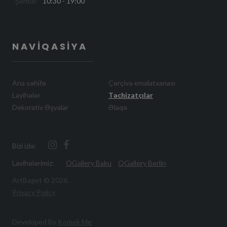
Şənbə:
10:30 - 19:00
NAVIQASIYA
Ana səhifə
Çərçivə emalatxanası
Layihələr
Təchizatçılar
Dekorativ Əşyalar
Əlaqə
Bizi izlə:
Layihələrimiz:
QGallery Baku
QGallery Berlin
ArtBaget ©
2026
.
Privacy Policy
Developed By
Komek Me