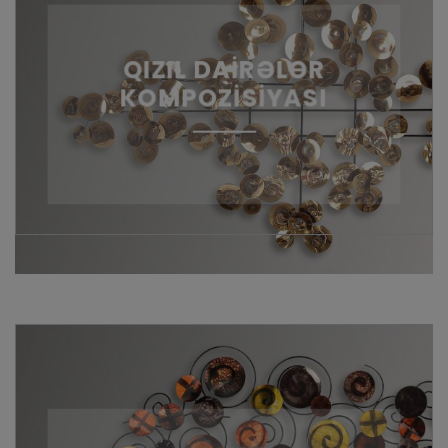
QIZIL DAİRƏLƏR
KOMPOZİSİYASI