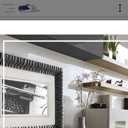
Dekorativ Əşyalar
Dekorativ Əşyalar
Ana səhifə
DIVAR ÜÇÜN DEKOR
DEKORATIV HEYKƏLLƏR