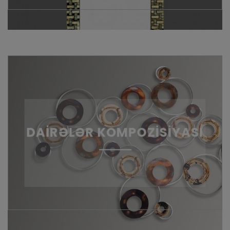
DAİRƏLƏR KOMPOZİSİYASI