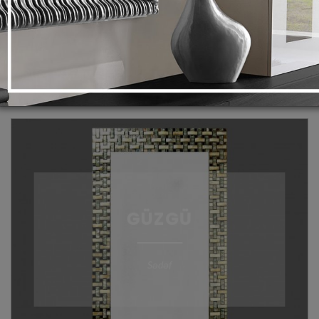
POSTERLƏR
VAZALAR
ŞAMDANLAR
FOTO ÜÇÜN ÇƏRÇIVƏLƏR
GÜZGÜ
Sədəf