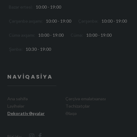
Bazar ertəsi:
10:00 - 19:00
Çərşənbə axşamı:
10:00 - 19:00
Çərşənbə:
10:00 - 19:00
Cümə axşamı:
10:00 - 19:00
Cümə:
10:00 - 19:00
Şənbə:
10:30 - 19:00
NAVIQASIYA
Ana səhifə
Çərçivə emalatxanası
Layihələr
Təchizatçılar
Dekorativ Əşyalar
Əlaqə
Bizi izlə: