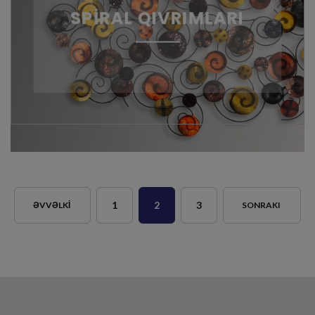
SPİRAL QIVRIMLARI
1
2
3
ƏVVƏLKI
SONRAKI