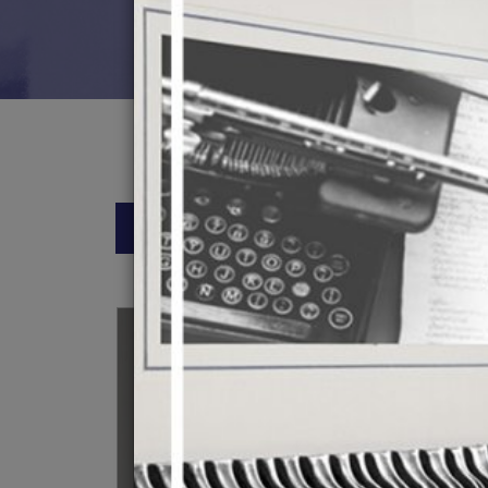
DIVAR ÜÇÜN DEKOR
DEKORATIV H
NİLÜFƏRLƏ