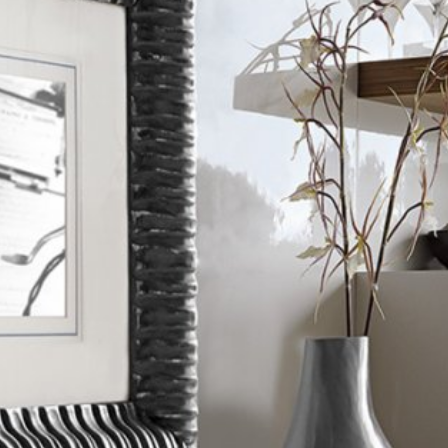
EYKƏLLƏR
POSTERLƏR
VAZALAR
ŞAM
NİLU
R