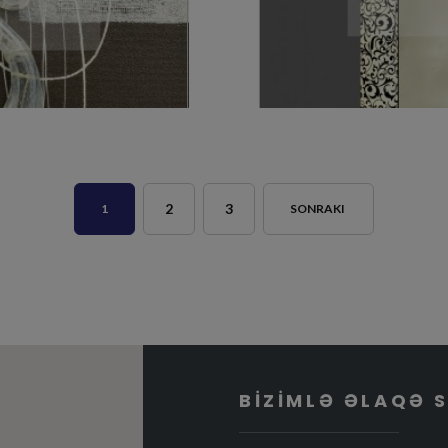
2
3
1
SONRAKI
BIZIMLƏ ƏLAQƏ 