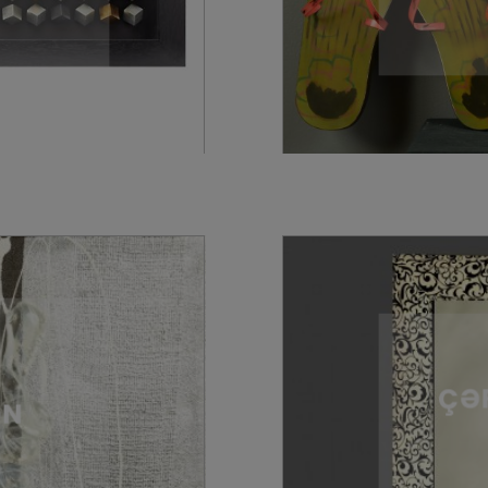
”
ÇƏ
ƏN