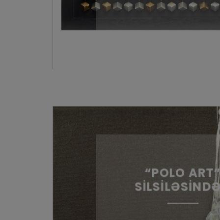
“POLO ART
SİLSİLƏSİND