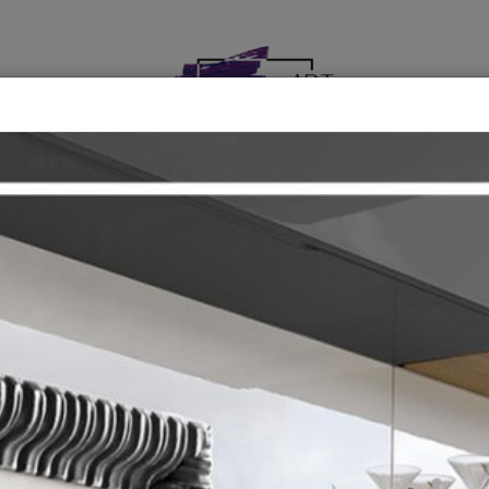
DEKORATIV ƏŞYALAR
ÇƏRÇIVƏ EMALATXANASI
ekorativ Əşyal
Dekorativ Əşyalar
Ana səhifə