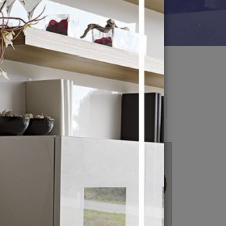
DANLAR
FOTO ÜÇÜN ÇƏRÇIVƏLƏR
̈FƏRLƏR (STİLİZƏ
EDİLMİŞ)