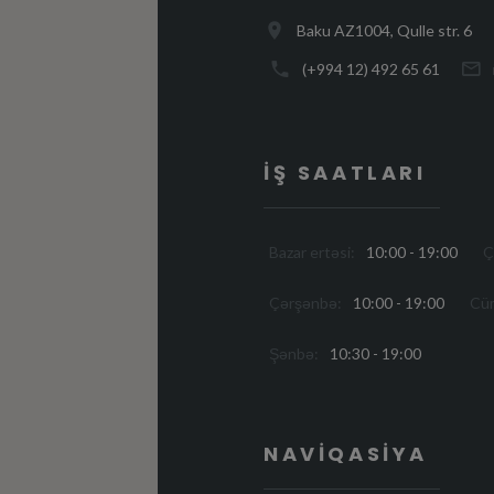
Baku AZ1004, Qulle str. 6
(+994 12) 492 65 61
İŞ SAATLARI
Bazar ertəsi:
10:00 - 19:00
Ç
Çərşənbə:
10:00 - 19:00
Cüm
Şənbə:
10:30 - 19:00
NAVIQASIYA