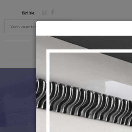
Bizi izlə:
Yazın və enter basın
ANA SƏHIFƏ
LAYIHƏLƏR
D